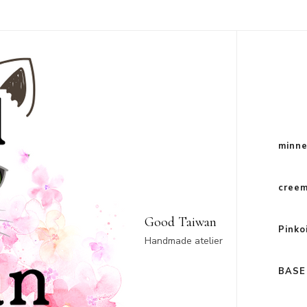
minn
cree
Good Taiwan
Pinko
Handmade atelier
BASE