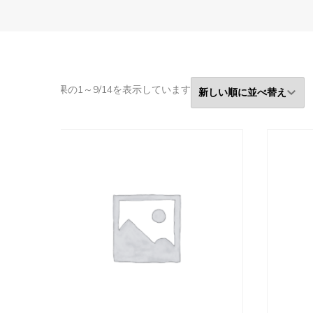
新
結果の1～9/14を表示しています
し
い
順