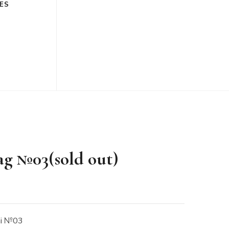
ES
g №03(sold out)
i №03