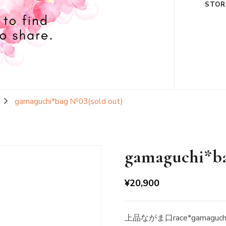
STOR
gamaguchi*bag №03(sold out)
gamaguchi*ba
¥
20,900
上品ながま口race*gamaguch