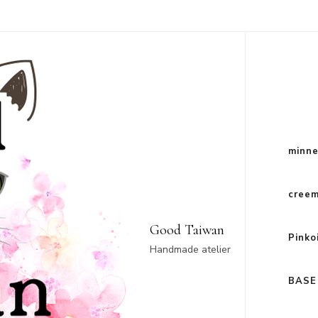
minn
cree
Good Taiwan
Pinko
Handmade atelier
BASE