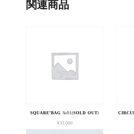
関連商品
SQUARE*BAG №01(SOLD OUT)
CIRCU
¥
33,000