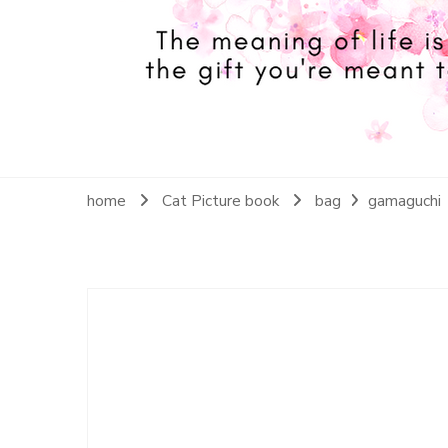
home
Cat Picture book
bag
gamaguchi