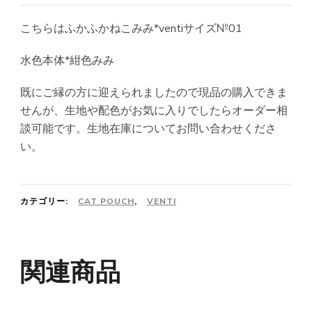
の
在
価
の
こちらはふかふかねこみみ*ventiサイズ№01
格
価
は
格
水色本体*紺色みみ
¥15,000
は
既にご縁の方に迎えられましたので現品の購入できま
で
¥14,850
せんが、生地や配色がお気に入りでしたらオーダー相
し
で
談可能です。生地在庫についてお問い合わせくださ
た。
す。
い。
カテゴリー:
CAT POUCH
,
VENTI
関連商品