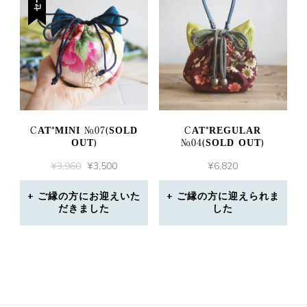
CAT*MINI №07(SOLD
CAT*REGULAR
OUT)
№04(SOLD OUT)
元
現
¥
3,960
¥
3,500
¥
6,820
の
在
価
の
ご縁の方にお迎えいた
ご縁の方に迎えられま
だきました
格
価
した
は
格
¥3,960
は
で
¥3,500
し
で
た。
す。