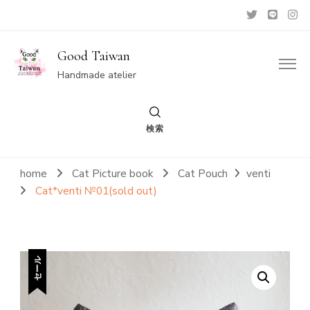
Good Taiwan
Handmade atelier
検索
home
Cat Picture book
Cat Pouch
venti
Cat*venti №01(sold out)
セール