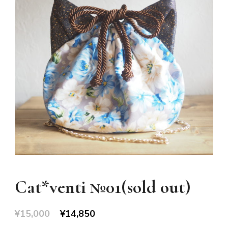
Cat*venti №01(sold out)
元
現
¥
15,000
¥
14,850