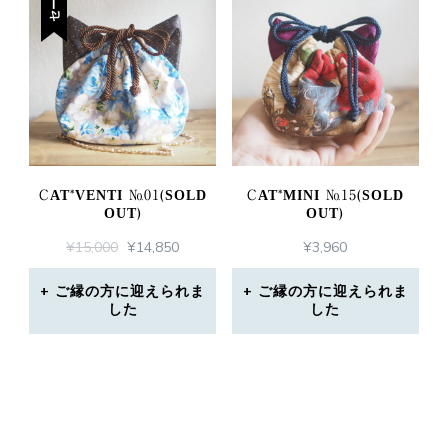
セール
た。
す。
CAT*VENTI №01(SOLD
CAT*MINI №15(SOLD
OUT)
OUT)
元
現
¥
15,000
¥
14,850
¥
3,960
の
在
価
の
ご縁の方に迎えられま
ご縁の方に迎えられま
した
格
価
した
は
格
¥15,000
は
で
¥14,850
し
で
た。
す。