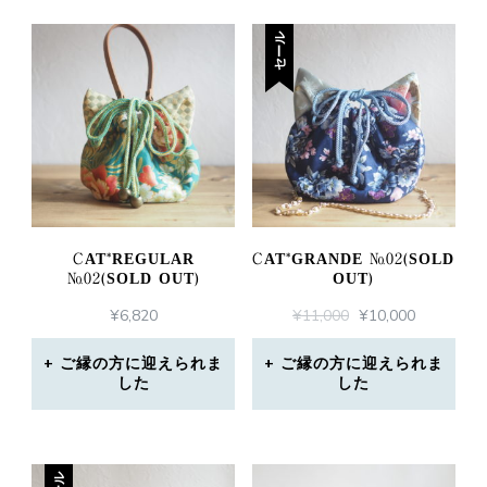
セール
CAT*REGULAR
CAT*GRANDE №02(SOLD
№02(SOLD OUT)
OUT)
元
現
¥
6,820
¥
11,000
¥
10,000
の
在
価
の
ご縁の方に迎えられま
ご縁の方に迎えられま
した
した
格
価
は
格
¥11,000
は
で
¥10,000
し
で