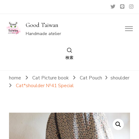
Good Taiwan
Handmade atelier
検索
home
Cat Picture book
Cat Pouch
shoulder
Cat*shoulder №41 Special