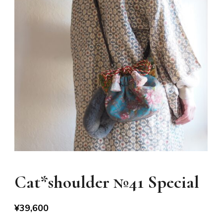
Cat*shoulder №41 Special
¥
39,600