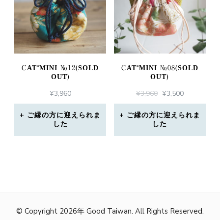
CAT*MINI №12(SOLD
CAT*MINI №08(SOLD
OUT)
OUT)
元
現
¥
3,960
¥
3,960
¥
3,500
の
在
価
の
ご縁の方に迎えられま
ご縁の方に迎えられま
した
した
格
価
は
格
¥3,960
は
で
¥3,500
し
で
た。
す。
© Copyright 2026年
Good Taiwan
. All Rights Reserved.