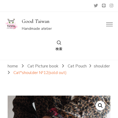
Good Taiwan
Handmade atelier
検索
home
Cat Picture book
Cat Pouch
shoulder
Cat*shoulder №12(sold out)