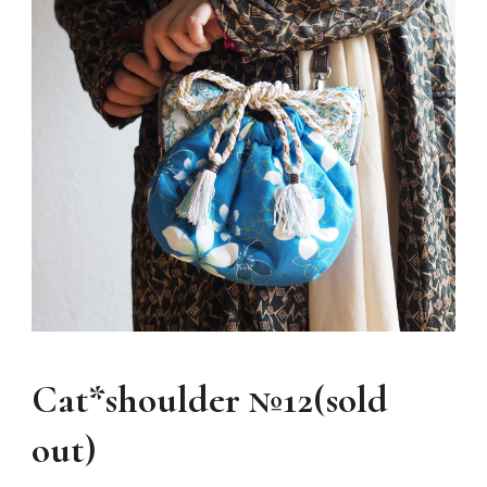
Cat*shoulder №12(sold
out)