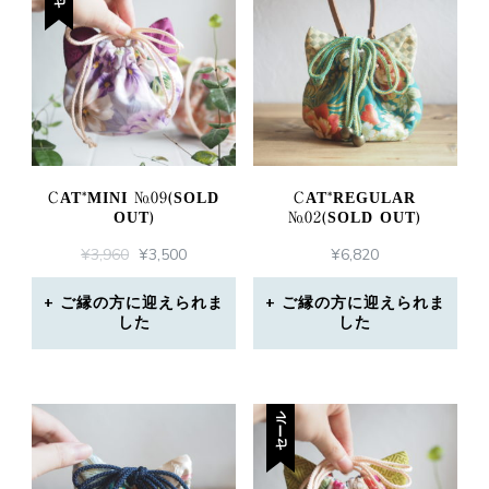
CAT*MINI №09(SOLD
CAT*REGULAR
OUT)
№02(SOLD OUT)
元
現
¥
3,960
¥
3,500
¥
6,820
の
在
価
の
ご縁の方に迎えられま
ご縁の方に迎えられま
した
格
価
した
は
格
¥3,960
は
で
¥3,500
し
で
セール
た。
す。