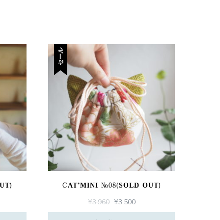
セール
UT)
CAT*MINI №08(SOLD OUT)
元
現
¥
3,960
¥
3,500
の
在