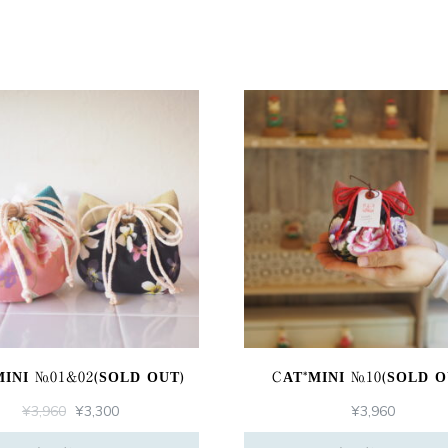
MINI №01&02(SOLD OUT)
CAT*MINI №10(SOLD O
元
現
¥
3,960
¥
3,300
¥
3,960
の
在