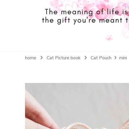
home
Cat Picture book
Cat Pouch
mini