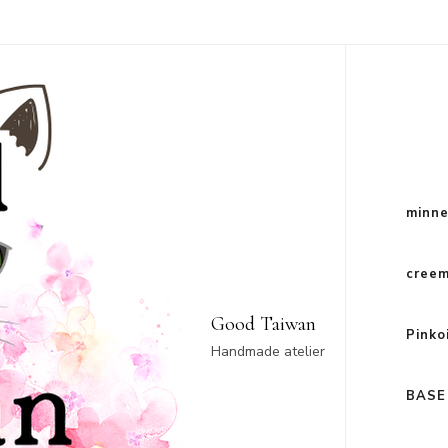
minn
cree
Good Taiwan
Pinko
Handmade atelier
BASE