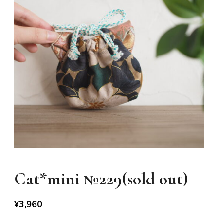
Cat*mini №229(sold out)
¥
3,960