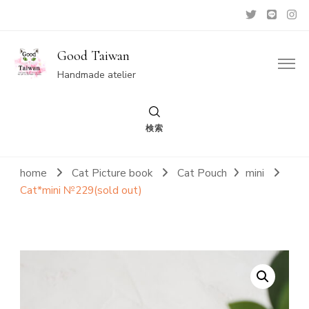
Good Taiwan
Handmade atelier
検索
home
Cat Picture book
Cat Pouch
mini
Cat*mini №229(sold out)