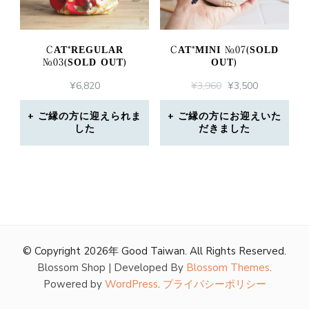
CAT*REGULAR
CAT*MINI №07(SOLD
№03(SOLD OUT)
OUT)
元
現
¥
6,820
¥
3,960
¥
3,500
の
在
価
の
ご縁の方に迎えられま
ご縁の方にお迎えいた
した
だきました
格
価
は
格
¥3,960
は
で
¥3,500
し
で
た。
す。
© Copyright 2026年
Good Taiwan
. All Rights Reserved.
Blossom Shop | Developed By
Blossom Themes
.
Powered by
WordPress
.
プライバシーポリシー