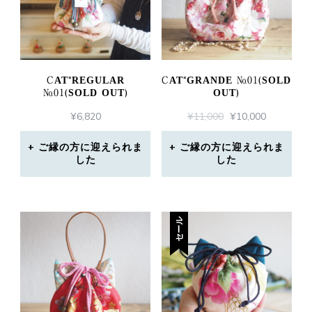
CAT*REGULAR
CAT*GRANDE №01(SOLD
№01(SOLD OUT)
OUT)
元
現
¥
6,820
¥
11,000
¥
10,000
の
在
価
の
ご縁の方に迎えられま
ご縁の方に迎えられま
した
した
格
価
は
格
¥11,000
は
で
¥10,000
し
で
セール
た。
す。