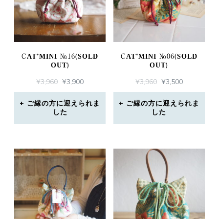
CAT*MINI №16(SOLD
CAT*MINI №06(SOLD
OUT)
OUT)
元
現
元
現
¥
3,960
¥
3,900
¥
3,960
¥
3,500
の
在
の
在
価
の
価
の
ご縁の方に迎えられま
ご縁の方に迎えられま
した
格
価
した
格
価
は
格
は
格
¥3,960
は
¥3,960
は
で
¥3,900
で
¥3,500
し
で
し
で
た。
す。
た。
す。