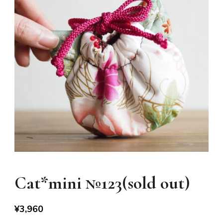
Cat*mini №123(sold out)
¥
3,960