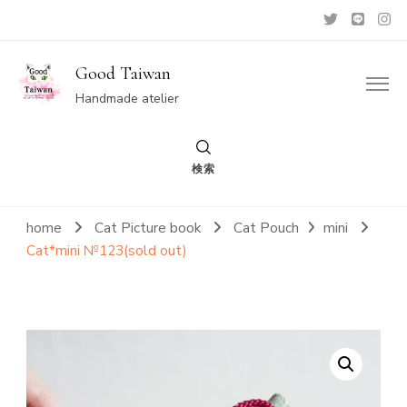
Good Taiwan
Handmade atelier
検索
home
Cat Picture book
Cat Pouch
mini
Cat*mini №123(sold out)