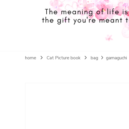
home
Cat Picture book
bag
gamaguchi