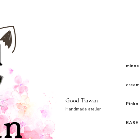
minn
cree
Good Taiwan
Pinko
Handmade atelier
BASE