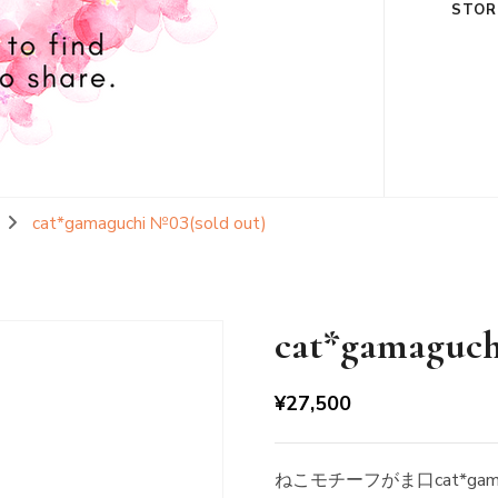
STOR
cat*gamaguchi №03(sold out)
cat*gamaguch
¥
27,500
ねこモチーフがま口cat*gamag