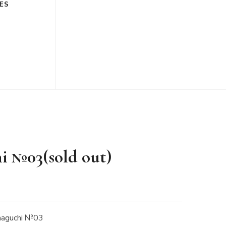
ES
i №03(sold out)
uchi №03